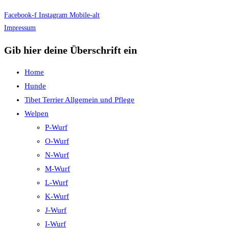
Facebook-f
Instagram
Mobile-alt
Impressum
Gib hier deine Überschrift ein
Home
Hunde
Tibet Terrier Allgemein und Pflege
Welpen
P-Wurf
O-Wurf
N-Wurf
M-Wurf
L-Wurf
K-Wurf
J-Wurf
I-Wurf